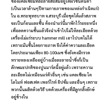
ของแคลเซียมที่ละลายสะสมอยู่ใต้ผิวชั้นดินดำ
(เป็นเวลาล้านๆปีตามกายภาพของแหล่งกำเนิดแร่)
ใน อ.พระพุทธบาท จ.สระบุรี เมื่อขุดได้แล้วสภาพ
จะเป็นก้อนและชื้น ต้องนำแร่นี้มาพักไว้ระยะหนี่ง
เพื่อลดความชื้นแล้วจึงนำเข้าไปโม่ให้ละเอียดด้วย
เครื่องโม่แร่ระบบ hammer mill เอาไปบดไม่ได้
เพราะมันชื้นโดยกายภาพ จึงได้ค่าความละเอียด
โดยประมาณเพียง 80-100เมซ ซึ่งยังคงมีกรวด
ทรายหลงเหลืออยู่บ้างเมื่อละลายน้ำซึ่งก็เป็น
ลักษณะปกติของปูนมาร์ลนี้อยู่แล้ว เพราะความ
ละเอียดไม่เหมือนแร่ตัวอื่นๆ เช่น แคลเซียม โด
โลไมท์ ฟอสเฟต เพอร์ไรท์ ยิปซั่ม และอื่นๆ เพราะ
พวกนั้นผลิตด้วยวิธี บดด้วยเครื่องที่มีลูกกลิ้งยักษ์
อยู่ข้างใน