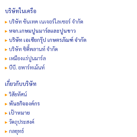
บริษัทในเครือ
▸
บริษัท ซันเทค เนเจอร์ไลเซอร์ จำกัด
▸
หจก.เกษมปูนมาร์ลและปูนขาว
▸
บริษัท เอเซียกรุ๊ป เกษตรภัณฑ์ จำกัด
▸
บริษัท ซิตี้พลานท์ จำกัด
▸
เหมืองแร่ปูนมาร์ล
▸
บีบี. อพาร์ทเม้นท์
เกี่ยวกับบริษัท
▸
วิสัยทัศน์
▸
พันธกิจองค์กร
▸
เป้าหมาย
▸
วัตถุประสงค์
▸
กลยุทธ์