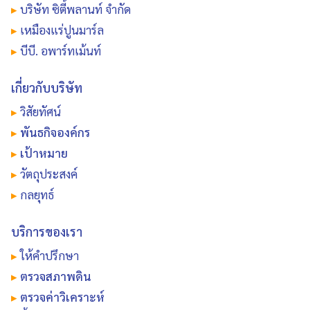
▸
บริษัท ซิตี้พลานท์ จำกัด
▸
เหมืองแร่ปูนมาร์ล
▸
บีบี. อพาร์ทเม้นท์
เกี่ยวกับบริษัท
▸
วิสัยทัศน์
▸
พันธกิจองค์กร
▸
เป้าหมาย
▸
วัตถุประสงค์
▸
กลยุทธ์
บริการของเรา
▸
ให้คำปรึกษา
▸
ตรวจสภาพดิน
▸
ตรวจค่าวิเคราะห์