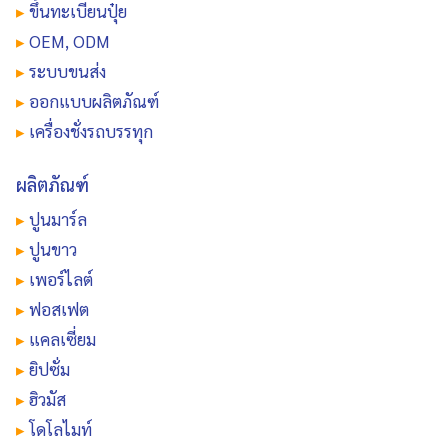
▸
ขึ้นทะเบียนปุ๋ย
▸
OEM, ODM
▸
ระบบขนส่ง
▸
ออกแบบผลิตภัณฑ์
▸
เครื่องชั่งรถบรรทุก
ผลิตภัณฑ์
▸
ปูนมาร์ล
▸
ปูนขาว
▸
เพอร์ไลต์
▸
ฟอสเฟต
▸
แคลเซี่ยม
▸
ยิปซั่ม
▸
ฮิวมัส
▸
โดโลไมท์