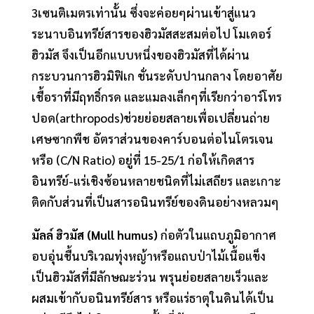
3เซนติเมตรเท่านั้น ซึ่งจะค่อยๆผ่านเข้าสู่แนว
ระนาบอินทรีย์สารของฮิวมัสสะสมต่อไป โมเดอร์
ฮิวมัส จึงเป็นอีกแบบหนึ่งของฮิวมัสที่ได้ผ่าน
กระบวนการฮิวมิฟิเก ชั่นระดับปานกลาง โดยอาศัย
เชื้อราที่มีฤทธิ์กรด และแมลงเล็กๆที่เรียกว่าอาร์โทร
ปอด(arthropods)ช่วยย่อยสลายเพื่อเปลี่ยนถ่าย
เศษซากพืช อัตราส่วนของคาร์บอนต่อไนโตรเจน
หรือ (C/N Ratio) อยู่ที่ 15-25/1 ก่อให้เกิดสาร
อินทรีย์-แร่เชิงซ้อนหลายชนิดที่ไม่เสถียร และเกาะ
ติดกับส่วนที่เป็นสารอนินทรีย์ของดินอย่างหลวมๆ
มัลล์ ฮิวมัส (Mull humus)
ก่อตัวในแถบภูมิอากาศ
อบอุ่นชื้นบริเวณทุ่งหญ้าหรือแถบป่าไม้เนื้อแข็ง
เป็นฮิวมัสที่มีลักษณะร่วน พรุนย่อยสลายเร็วและ
ผสมเข้ากับอนินทรีย์สาร หรือแร่ธาตุในดินได้เป็น