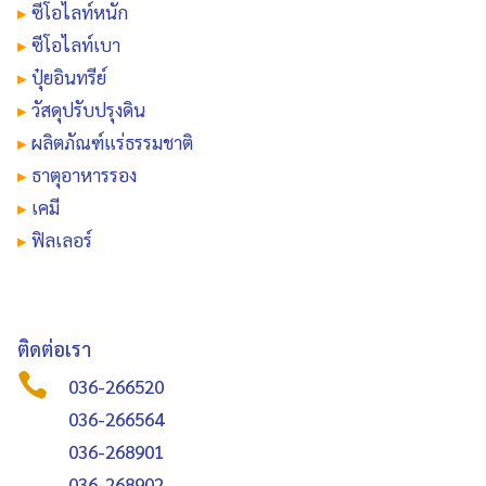
▸
ซีโอไลท์หนัก
▸
ซีโอไลท์เบา
▸
ปุ๋ยอินทรีย์
▸
วัสดุปรับปรุงดิน
▸
ผลิตภัณฑ์แร่ธรรมชาติ
▸
ธาตุอาหารรอง
▸
เคมี
▸
ฟิลเลอร์
ติดต่อเรา

036-266520
036-266564
036-268901
036-268902