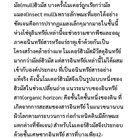
มัล(mull)ฮิวมัส บางครั้งโมเดอร์ถูกเรียกว่ามัล
แมลง(insect mull)เพราะลักษณะที่แยกได้อย่าง
ชัดเจนคือการปรากฏแมลงเล็กๆมากมายในชั้นนี้
ห่วงโซ่จุลินทรีย์เหล่านี้จะช่วยรวมซากพืชและอณุ
ภาคอนินทรีย์สารหรือแร่ธาตุเข้าด้วยกันเป็น
โครงสร้างคล้ายร่างแห โมเดอร์ฮิวมัสมีวัสดุอินทรีย์
มากกว่ามัลล์ฮิวมัส แต่สารอินทรีย์เหล่านี้ไม่ได้ผสม
เข้ากับองค์ประกอบ ที่เป็นอนินทรีย์สารอย่าง
แท้จริง ดังนั้นโมเดอร์ฮิวมัสจึงเป็นรูปแบบหนึ่งของ
ฮิวมัสในช่วงเปลี่ยนถ่าย แนวระนาบของอินทรีย์
สาร(organic horizon: คือชั้นใดชั้นหนึ่งของดิน ที่
เกิดจากการสะสมของสารอินทรีย์ ในแนวขนานบน
ผิวโลกตามกระบวนการ ก่อกำเหนิดดินมีลักษณะ
แตกต่างที่ชัดเจน) สำหรับโมเดอร์ฮิวมัสจึงประกอบ
ด้วยชั้นเศษซากอินทรีย์ สารที่บางเพียง2-