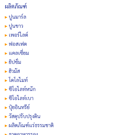
ผลิตภัณฑ์
▸
ปูนมาร์ล
▸
ปูนขาว
▸
เพอร์ไลต์
▸
ฟอสเฟต
▸
แคลเซี่ยม
▸
ยิปซั่ม
▸
ฮิวมัส
▸
โดโลไมท์
▸
ซีโอไลท์หนัก
▸
ซีโอไลท์เบา
▸
ปุ๋ยอินทรีย์
▸
วัสดุปรับปรุงดิน
▸
ผลิตภัณฑ์แร่ธรรมชาติ
▸
ธาตุอาหารรอง