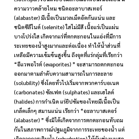
ความวาวคล้ายไหม ชนิดอะลาบาสเทอร์
(alabaster) มีเนื้อเป็นมวลเม็ดอัดกันแน่น และ
ชนิดซีลีไนต์ (selenite) ใสไม่มีสี เนื้อแร่เป็นแผ่น
บางโปร่งใส เกิดจากแร่ที่ตกตะกอนในแอ่งที่มีการ
ระเหยของน้ำสูงมากและต่อเนื่อง ทำให้น้ำส่วนที่
เหลือมีความเข้มข้นสูงขึ้น ถึงจุดที่แร่กลุ่มที่เรียกว่า
“อีแวพอไรต์ (evaporites) ” จะสามารถตกตะกอน
ออกมาตามลำดับความสามารถในการละลาย
(solubility) ซึ่งโดยทั่วไปเริ่มจากพวกคาร์บอเนต
(carbonates) ซัลเฟต (sulphates) และเฮไลด์
(halides) การกำเนิด แร่ยิปซัมของไทยมีเนื้อเป็น
เกล็ดเล็กๆ สมานแน่น เรียกว่า “อะลาบาสเตอร์
(alabaster) ” ซึ่งมิได้เกิดจากการตกตะกอนทับถม
กันในสภาพการณ์ปฐมภูมิจากการระเหยของน้ำ แต่
เกิดจากการเติมน้ำ (rehydration) ให้กับช่วงบนสุด