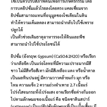
ใช้เป็นตัวปรับสภาพดินเพื่อการเกษตรกรรม โดย
การบดยิปซั่มแล้วโรยลงโดยตรง แคลเซี่ยมจาก
ยิปซั่มสามารถแทนที่อนุมูลของโซเดียมในดิน
ทำให้ความเค็มลดลง สามารถนำกลับไปใช้เพราะ
ปลูกได้
เป็นตัวช่วยเติมธาตุอาหารรองให้ดินและพืช
สามารถนำไปใช้ประโยชน์ได้
ยิปซั่ม (อังกฤษ: Gypsum) (CaSO4·2H2O) หรือเรียก
ว่าเกลือจืด เป็นแร่อโลหะที่มีความเปราะมากมีสี
ขาว ไม่มีสีหรือสีเทา มักมีสีเหลือง แดง หรือน้ำตาล
เป็นมลทินปนอยู่ มีความวาวคล้ายแก้ว มุก หรือ
ไหม ความแข็ง 2 ความถ่วงจำเพาะ 2.7 เนื้อแร่
โปร่งใสจนกระทั่งโปร่งแสง อาจเรียกชื่อต่างกันออก
ไปตามลักษณะของเนื้อแร่ คือ ชนิดซาตินสปาร์
(satinspar) เป็นแร่ยิปซัมลักษณะที่เป็นเนื้อเสี้ยน มี