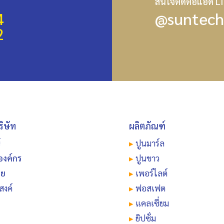
สนใจติดต่อแอด L
4
@suntech
2
ริษัท
ผลิตภัณฑ์
์
▸
ปูนมาร์ล
องค์กร
▸
ปูนขาว
าย
▸
เพอร์ไลต์
สงค์
▸
ฟอสเฟต
▸
แคลเซี่ยม
▸
ยิปซั่ม