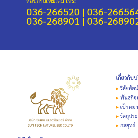
สอบถามเพิ่มเติม โทร:
036-266520 |
036-26656
036-268901 |
036-26890
เกี่ยวกับบ
▸
วิสัยทัศน
▸
พันธกิจ
▸
เป้าหม
▸
วัตถุประ
▸
กลยุทธ์