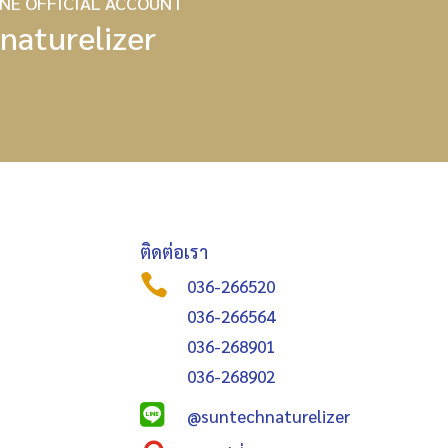
INE OFFICIAL ACCOUNT
naturelizer
ติดต่อเรา

036-266520
036-266564
036-268901
036-268902

@suntechnaturelizer